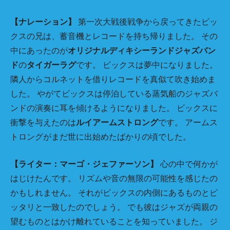
【ナレーション】
第一次大戦後戦争から戻ってきたビッ
クスの兄は、蓄音機とレコードを持ち帰りました。 その
中にあったのが
オリジナルディキシーランドジャズバン
ド
の
タイガーラグ
です。 ビックスは夢中になりました。
隣人からコルネットを借りレコードを真似て吹き始めま
した。 やがてビックスは停泊している蒸気船のジャズバ
ンドの演奏に耳を傾けるようになりました。 ビックスに
衝撃を与えたのは
ルイアームストロング
です。 アームス
トロングがまだ世に出始めたばかりの頃でした。
【ライター：マーゴ・ジェファーソン】
心の中で何かが
はじけたんです。 リズムや音の無限の可能性を感じたの
かもしれません。 それがビックスの内側にあるものとピ
ッタリと一致したのでしょう。 でも彼はジャズが両親の
望むものとはかけ離れていることを知っていました。 ジ