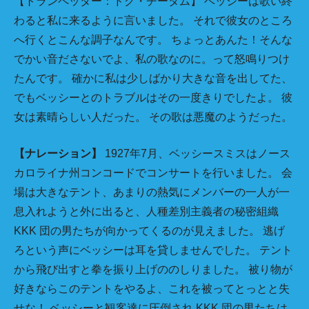
【トランペッター：ドク・チータム】 ベッシーは歌い終
わると私に来るように言いました。 それで彼女のところ
へ行くとこんな調子なんです。 ちょっとあんた！そんな
でかい音ださないでよ、私の歌なのに。って怒鳴りつけ
たんです。 確かに私は少しばかり大きな音を出してた、
でもベッシーとのトラブルはその一度きりでしたよ。 彼
女は素晴らしい人だった。 その歌は悪魔のようだった。
【ナレーション】
1927年7月、ベッシースミスはノース
カロライナ州コンコードでコンサートを行いました。 会
場は大きなテント、あまりの熱気にメンバーの一人が一
息入れようと外に出ると、人種差別主義者の秘密組織
KKK 団の男たちが向かってくるのが見えました。 逃げ
ろという声にベッシーは耳を貸しませんでした。 テント
から飛び出すと拳を振り上げののしりました。 被り物が
好きならこのテントをやるよ、これを被ってとっとと失
せな！ ベッシーと観客達に圧倒され KKK 団の男たちは