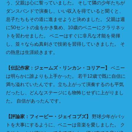
う、父親は心に誓っていました。 そして隣の少年たちが
ダンスバンドで演奏し、いい収入を得ていると聞くと、
息子たちもその道に進ませようと決めました。 父親は週
に50セントの金をかき集め、10歳のベニーにクラリネッ
トを習わせました。 ベニーはすぐに非凡な才能を発揮
し、並々ならぬ真剣さで技術を習得していきました。 そ
の熱意は生涯続きます。
【伝記作家：ジェームズ・リンカン・コリアー】
ベニー
は明らかに誰よりも上手かった。 若干12歳で既に自信に
満ち溢れていたんです。立ち上がって演奏するのも平気
だったし、どんなステージにも物怖じせずに上がりまし
た。 自信があったんです。
【評論家：フィービー・ジェイコブズ】
野球少年がバッ
トを大事にするように、ベニーは音楽を愛しました。 ク