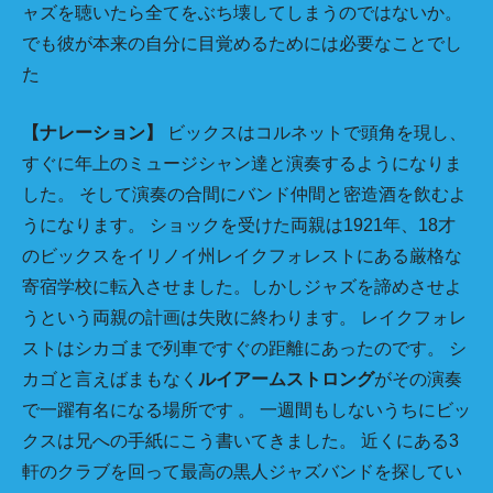
ャズを聴いたら全てをぶち壊してしまうのではないか。
でも彼が本来の自分に目覚めるためには必要なことでし
た
【ナレーション】
ビックスはコルネットで頭角を現し、
すぐに年上のミュージシャン達と演奏するようになりま
した。 そして演奏の合間にバンド仲間と密造酒を飲むよ
うになります。 ショックを受けた両親は1921年、18才
のビックスをイリノイ州レイクフォレストにある厳格な
寄宿学校に転入させました。しかしジャズを諦めさせよ
うという両親の計画は失敗に終わります。 レイクフォレ
ストはシカゴまで列車ですぐの距離にあったのです。 シ
カゴと言えばまもなく
ルイアームストロング
がその演奏
で一躍有名になる場所です 。 一週間もしないうちにビッ
クスは兄への手紙にこう書いてきました。 近くにある3
軒のクラブを回って最高の黒人ジャズバンドを探してい