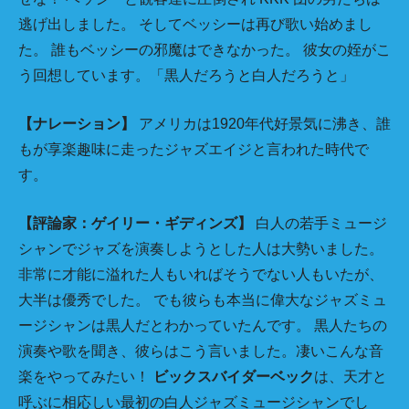
逃げ出しました。 そしてベッシーは再び歌い始めまし
た。 誰もベッシーの邪魔はできなかった。 彼女の姪がこ
う回想しています。「黒人だろうと白人だろうと」
【ナレーション】
アメリカは1920年代好景気に沸き、誰
もが享楽趣味に走ったジャズエイジと言われた時代で
す。
【評論家：ゲイリー・ギディンズ】
白人の若手ミュージ
シャンでジャズを演奏しようとした人は大勢いました。
非常に才能に溢れた人もいればそうでない人もいたが、
大半は優秀でした。 でも彼らも本当に偉大なジャズミュ
ージシャンは黒人だとわかっていたんです。 黒人たちの
演奏や歌を聞き、彼らはこう言いました。凄いこんな音
楽をやってみたい！
ビックスバイダーベック
は、天才と
呼ぶに相応しい最初の白人ジャズミュージシャンでし