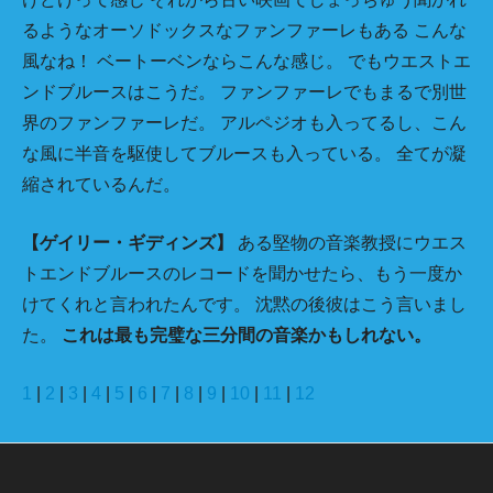
るようなオーソドックスなファンファーレもある こんな
風なね！ ベートーベンならこんな感じ。 でもウエストエ
ンドブルースはこうだ。 ファンファーレでもまるで別世
界のファンファーレだ。 アルペジオも入ってるし、こん
な風に半音を駆使してブルースも入っている。 全てが凝
縮されているんだ。
【ゲイリー・ギディンズ】
ある堅物の音楽教授にウエス
トエンドブルースのレコードを聞かせたら、もう一度か
けてくれと言われたんです。 沈黙の後彼はこう言いまし
た。
これは最も完璧な三分間の音楽かもしれない。
1
|
2
|
3
|
4
|
5
|
6
|
7
|
8
|
9
|
10
|
11
|
12