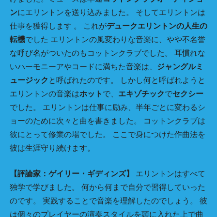
ン
にエリントンを送り込みました。 そしてエリントンは
仕事を獲得します 。 これが
デュークエリントンの人生の
転機
でした エリントンの風変わりな音楽に、やや不名誉
な呼び名がついたのもコットンクラブでした。 耳慣れな
いハーモニーアやコードに満ちた音楽は、
ジャングルミ
ュージック
と呼ばれたのです。 しかし何と呼ばれようと
エリントンの音楽は
ホット
で、
エキゾチック
で
セクシー
でした。 エリントンは仕事に励み、半年ごとに変わるシ
ョーのために次々と曲を書きました。 コットンクラブは
彼にとって修業の場でした。 ここで身につけた作曲法を
彼は生涯守り続けます。
【評論家：ゲイリー・ギディンズ】
エリントンはすべて
独学で学びました。 何から何まで自分で習得していった
のです。 実践することで音楽を理解したのでしょう。 彼
は個々のプレイヤーの演奏スタイルを頭に入れた上で曲