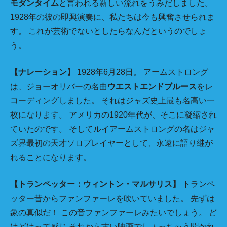
モダンタイム
と言われる新しい流れをうみだしました。
1928年の彼の即興演奏に、私たちは今も興奮させられま
す。 これが芸術でないとしたらなんだというのでしょ
う。
【ナレーション】
1928年6月28日。 アームストロング
は、ジョーオリバーの名曲
ウエストエンドブルース
をレ
コーディングしました。 それはジャズ史上最も名高い一
枚になります。 アメリカの1920年代が、そこに凝縮され
ていたのです。 そしてルイアームストロングの名はジャ
ズ界最初の天才ソロプレイヤーとして、永遠に語り継が
れることになります。
【トランペッター：ウィントン・マルサリス】
トランペ
ッター昔からファンファーレを吹いていました。 先ずは
象の真似だ！ この音ファンファーレみたいでしょう。 ど
けどけって感じ それから古い映画でしょっちゅう聞かれ