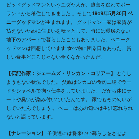
ビッドグッドマンというユダヤ人が、迫害を逃れてポー
ランドから移住してきました 。そして
19o9年5月30日 ベ
ニーグッドマン
が生まれます。 グッドマン一家は家賃が
払えないために住まいを転々として、時には暖房のない
地下のアパートで暮らしたこともありました。ベニーグ
ッドマンは回想しています 食べ物に困る日もあった、貧
しい食事どころじゃない全くなかったんだ。
【伝記作家：ジェームズ・リンカン・コリアー】
どうし
ようもない状況でした。 父親はシカゴの食肉工場でラー
ドをシャベルで掬う仕事をしていました。 だから体にラ
ードや臭いが染み付いていたんです。 家でもその匂いが
していたんでしょう 。 ベニーはあの匂いは生涯忘れられ
ないと語っています。
【ナレーション】
子供達には将来いい暮らしをさせよ