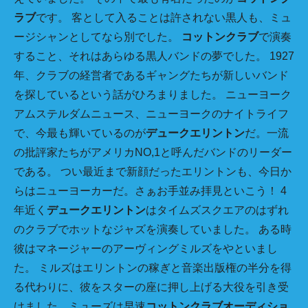
ラブ
です。 客として入ることは許されない黒人も、ミュ
ージシャンとしてなら別でした。
コットンクラブ
で演奏
すること、それはあらゆる黒人バンドの夢でした。 1927
年、クラブの経営者であるギャングたちが新しいバンド
を探しているという話がひろまりました。 ニューヨーク
アムステルダムニュース、ニューヨークのナイトライフ
で、今最も輝いているのが
デュークエリントン
だ。一流
の批評家たちがアメリカNO,1と呼んだバンドのリーダー
である。 つい最近まで新顔だったエリントンも、今日か
らはニューヨーカーだ。さぁお手並み拝見といこう！ 4
年近く
デュークエリントン
はタイムズスクエアのはずれ
のクラブでホットなジャズを演奏していました。 ある時
彼はマネージャーのアーヴィングミルズをやといまし
た。 ミルズはエリントンの稼ぎと音楽出版権の半分を得
る代わりに、彼をスターの座に押し上げる大役を引き受
けました。ミューズは早速
コットンクラブオーディショ