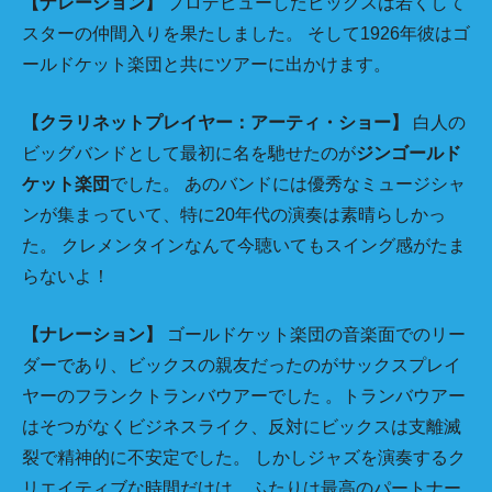
【ナレーション】
プロデビューしたビックスは若くして
スターの仲間入りを果たしました。 そして1926年彼はゴ
ールドケット楽団と共にツアーに出かけます。
【クラリネットプレイヤー：アーティ・ショー】
白人の
ビッグバンドとして最初に名を馳せたのが
ジンゴールド
ケット楽団
でした。 あのバンドには優秀なミュージシャ
ンが集まっていて、特に20年代の演奏は素晴らしかっ
た。 クレメンタインなんて今聴いてもスイング感がたま
らないよ！
【ナレーション】
ゴールドケット楽団の音楽面でのリー
ダーであり、ビックスの親友だったのがサックスプレイ
ヤーのフランクトランバウアーでした 。トランバウアー
はそつがなくビジネスライク、反対にビックスは支離滅
裂で精神的に不安定でした。 しかしジャズを演奏するク
リエイティブな時間だけは、ふたりは最高のパートナー