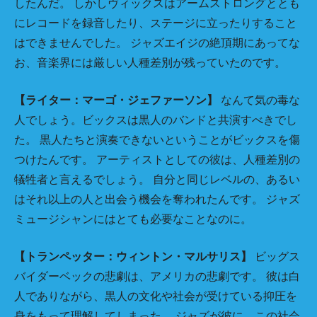
したんだ。 しかしヴィックスはアームストロングととも
にレコードを録音したり、ステージに立ったりすること
はできませんでした。 ジャズエイジの絶頂期にあってな
お、音楽界には厳しい人種差別が残っていたのです。
【ライター：マーゴ・ジェファーソン】
なんて気の毒な
人でしょう。ビックスは黒人のバンドと共演すべきでし
た。 黒人たちと演奏できないということがビックスを傷
つけたんです。 アーティストとしての彼は、人種差別の
犠牲者と言えるでしょう。 自分と同じレベルの、あるい
はそれ以上の人と出会う機会を奪われたんです。 ジャズ
ミュージシャンにはとても必要なことなのに。
【トランペッター：ウィントン・マルサリス】
ビッグス
バイダーベックの悲劇は、アメリカの悲劇です。 彼は白
人でありながら、黒人の文化や社会が受けている抑圧を
身をもって理解してしまった。 ジャズが彼に、この社会