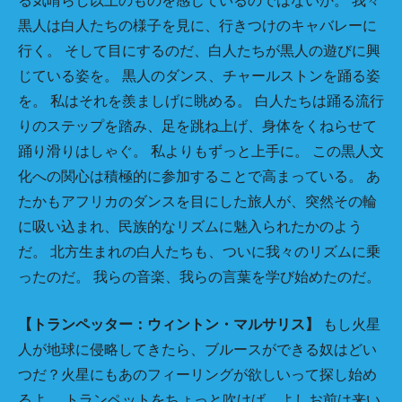
る気晴らし以上のものを感じているのではないか。 我々
黒人は白人たちの様子を見に、行きつけのキャバレーに
行く。 そして目にするのだ、白人たちが黒人の遊びに興
じている姿を。 黒人のダンス、チャールストンを踊る姿
を。 私はそれを羨ましげに眺める。 白人たちは踊る流行
りのステップを踏み、足を跳ね上げ、身体をくねらせて
踊り滑りはしゃぐ。 私よりもずっと上手に。 この黒人文
化への関心は積極的に参加することで高まっている。 あ
たかもアフリカのダンスを目にした旅人が、突然その輪
に吸い込まれ、民族的なリズムに魅入られたかのよう
だ。 北方生まれの白人たちも、ついに我々のリズムに乗
ったのだ。 我らの音楽、我らの言葉を学び始めたのだ。
【トランペッター：ウィントン・マルサリス】
もし火星
人が地球に侵略してきたら、ブルースができる奴はどい
つだ？火星にもあのフィーリングが欲しいって探し始め
るよ。 トランペットをちょっと吹けば、よしお前は来い