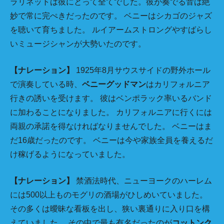
ラリネットは彼にとって全てでした。彼が奏でる音は絶
妙で常に完ぺきだったのです。 ベニーはシカゴのジャズ
を聴いて育ちました。 ルイアームストロングやすばらし
いミュージシャンが大勢いたのです。
【ナレーション】
1925年8月サウスサイドの野外ホール
で演奏している時、
ベニーグッドマン
はカリフォルニア
行きの誘いを受けます。 彼はベンポラック率いるバンド
に加わることになりました。 カリフォルニアに行くには
両親の承諾を得なければなりませんでした。 ベニーはま
だ16歳だったのです。 ベニーは今や家族全員を養えるだ
け稼げるようになっていました。
【ナレーション】
禁酒法時代、ニューヨークのハーレム
には500以上ものモグリの酒場がひしめいていました。
その多くは曖昧な看板を出し、狭い裏通りに入り口を構
えていました。 その中で最も有名だったのが
コットンク