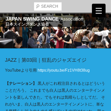
コ
検
ン
索
テ
JAPAN SWING DANCE
Association
開
ン
日本スイングダンス協会
始
ツ
へ
ス
キ
ッ
JAZZ｜第03回｜狂乱のジャズエイジ
プ
YouTubeより引用
https://youtu.be/Fz1VH8t38ug
【ナレーション】
黒人がこれ程注目されるとはどういう
ことだろう。 これまでも白人は黒人のエンターテインメ
ントを楽しんできた。でもそれは気晴らしとしてだ。 そ
れがいま、白人は黒人のエンターテインメントに、単な