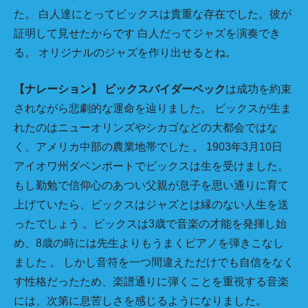
た。 白人達にとってビックスは貴重な存在でした。彼が
証明して見せたからです 白人だってジャズを演奏でき
る。 オリジナルのジャズを作り出せるとね。
【ナレーション】
ビックスバイダーベック
は成功を約束
されながら悲劇的な運命を辿りました。 ビックスが生ま
れたのはニューオリンズやシカゴなどの大都会ではな
く、アメリカ中部の農業地帯でした 。 1903年3月10日
アイオワ州ダベンポートでビックスは生を受けました。
もし勤勉で信仰心のあつい父親が息子を思い通りに育て
上げていたら、ビックスはジャズとは縁のない人生を送
ったでしょう 。ビックスは3歳で音楽の才能を発揮し始
め、8歳の時には先生よりもうまくピアノを弾きこなし
ました 。 しかし音符を一つ間違えただけでも自信をなく
す性格だったため、楽譜通りに弾くことを重視する音楽
には、次第に息苦しさを感じるようになりました。